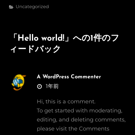
カ
Uncategorized
テ
ゴ
リ
ー
「
Hello world!
」への1件のフ
ィードバック
A WordPress Commenter
さ
1年前
ん
Hi, this is a comment.
の
To get started with moderating,
発
editing, and deleting comments,
言:
please visit the Comments