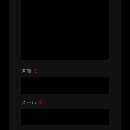
名前
※
メール
※